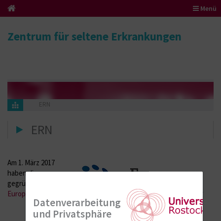
Menü
Zentrum für seltene Erkrankungen
ERN
ERN
Am 1. März 2017
haben die neu
gegründeten
Europäischen
Datenverarbeitung
und Privatsphäre