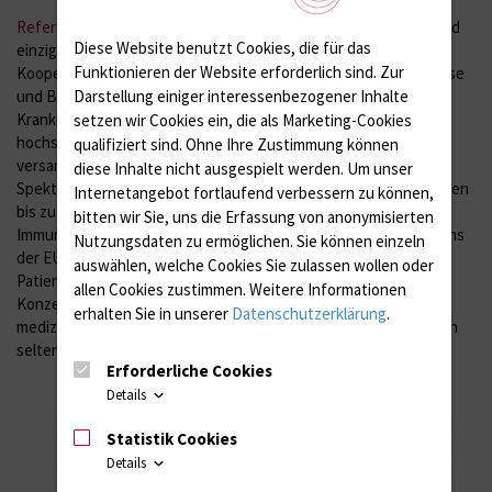
Referenznetzwerke
(ERNs) ihre Arbeit aufgenommen. ERNs sind
Diese Website benutzt Cookies, die für das
einzigartige und innovative grenzüberschreitende
Funktionieren der Website erforderlich sind.
Zur
Kooperationsplattformen zwischen Spezialisten für die Diagnose
Darstellung einiger interessenbezogener Inhalte
und Behandlung seltener oder wenig verbreiteter komplexer
Krankheiten. 24 thematische ERNs, die mehr als 900
setzen wir Cookies ein, die als Marketing-Cookies
hochspezialisierte Gesundheitseinrichtungen aus 26 Ländern
qualifiziert sind. Ohne Ihre Zustimmung können
versammeln, haben ihre Zusammenarbeit zu einem breiten
diese Inhalte nicht ausgespielt werden.
Um unser
Spektrum von Themen aufgenommen, von Knochenerkrankungen
Internetangebot fortlaufend verbessern zu können,
bis zu hämatologischen Erkrankungen, von Kinderkrebs bis zu
bitten wir Sie, uns die Erfassung von anonymisierten
Immundefekten. Die Zusammenführung des besten Fachwissens
Nutzungsdaten zu ermöglichen.
Sie können einzeln
der EU in diesem Umfang sollte jedes Jahr Tausenden von
auswählen, welche Cookies Sie zulassen wollen oder
Patienten mit Krankheiten zugute kommen, die eine besondere
allen Cookies zustimmen. Weitere Informationen
Konzentration hochspezialisierter Gesundheitsversorgung in
erhalten Sie in unserer
Datenschutzerklärung
.
medizinischen Bereichen erfordern, in denen dieses Fachwissen
selten ist.
Erforderliche Cookies
Details
Statistik Cookies
Details